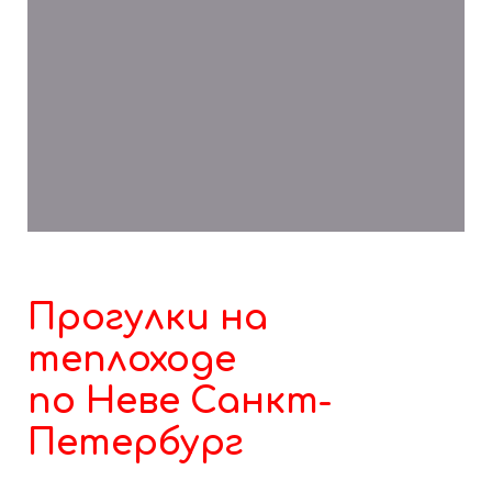
Лицензия №Л018-00112-78/00628770
Прогулки на
теплоходе
по Неве Санкт-
Петербург