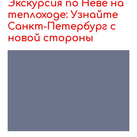
Экскурсия по Неве на
Лицензия №Л018-00112-78/00628770
теплоходе: Узнайте
Санкт-Петербург с
новой стороны